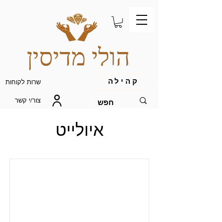
הולי מדיסין
קהילה
שרות לקוחות
צור/י קשר
איולייט