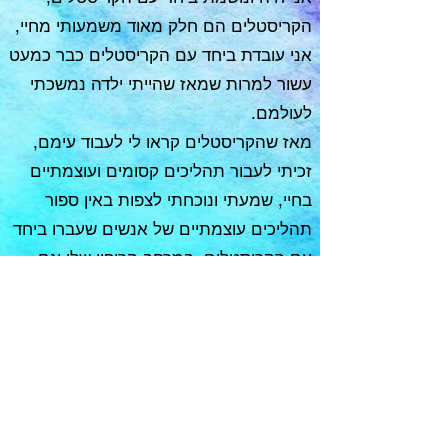
הקריסטלים הם חלק מאוד משמעותי מחיי,
אני עובדת ביחד עם הקריסטלים כבר כמעט
עשור למרות שמאז שהייתי ילדה נמשכתי
לעולמם.
מאז שהקריסטלים קראו לי לעבוד עימם,
זכיתי לעבור תהליכים קסומים ועוצמתיים
בחיי, שמעתי ונוכחתי לצפות באין ספור
תהליכים עוצמתיים של אנשים שעברו ביחד
עם הקריסטלים, במרחב הריפוי שלי וגם
מסביבי, נוכחתי לצפות כי שעובדים עם
ההדרכה הקריסטלית אינטואיטיבית הצינור
הזה נפתח עוד ועוד עבורנו ודלתות נפתחות
ומגלים עולם קסום של חוכמה וידע עתיק
שנים.