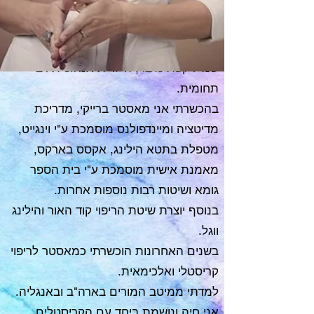
נעים מאוד,
שמי רקפת מיבר, הילרית אנרגטית רב
תחומית.
בהכשרתי אני מאסטר ברייקי, מדריכת
מדיטציה ומיינדפולנס מוסמכת ע"י וינגייט,
מטפלת בתטא הילינג, אקסס בארקס,
מאמנת אישית מוסמכת ע"י בית הספר
גומא ושיטות רבות נוספות אחרות.
בנוסף יוצרת שיטת הריפוי קוד האור והילינג
ווגל.
בשנים האחרונות הוכשרתי כמאסטר לריפוי
קריסטלי ואלכימאית.
למדתי ממיטב המורים בארה"ב ובאנגליה.
אני חיה ונושמת ביחד עם הקריסטלים,