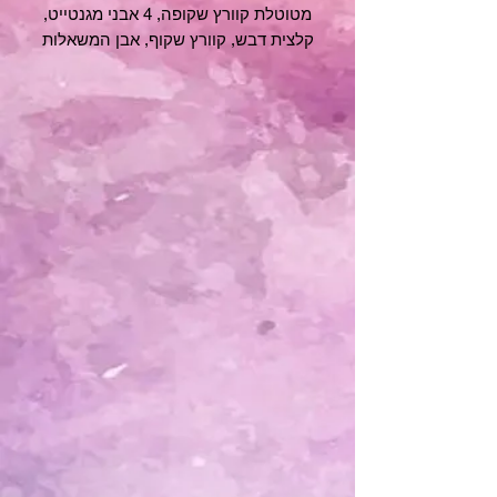
מטוטלת קוורץ שקופה, 4 אבני מגנטייט,
קלצית דבש, קוורץ שקוף, אבן המשאלות
מלברדורייט, שרביט סלנייט, פאלו סנטו, 3
נרות בצבע זהב וקטורת ייחודית בשם הוד.
בנוסף לערכה מלאה בקסם תקבלו מיני
קורס דיגיטלי במתנה, הקורס ישלח אליכם
למייל ב17.7.
בקורס אלמד אתכם כיצד לעבוד עם
הערכה, כיצד ליצור טקס הגשמה, גריד
הגשמה, כיצד לעבוד עם המטוטלת
להגשמה ועוד ועוד...
אז איך יכול להיות יותר טוב מזה?
מוכנים להכניס קסם לחייכם ולעבוד ביחד
עם ההדרכה הקריסטלית ליצירת שפע של
הגשמה בחייכם?
אוהבת🩷