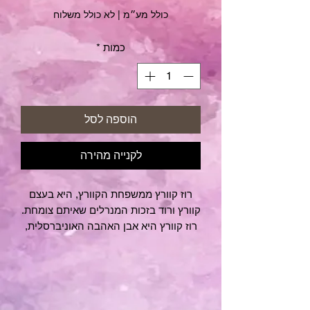
כולל מע״מ
|
לא כולל משלוח
כמות
*
הוספה לסל
לקנייה מהירה
רוז קוורץ ממשפחת הקוורץ, היא בעצם
קוורץ ורוד בזכות המנרלים שאיתם צומחת.
רוז קוורץ היא אבן האהבה האוניברסלית,
מאפשרת לנו לשחרר דפוסים שקשורים
לאהבה ומערכות יחסים ולהכניס אהבה
למרחב שלנו.
פלאטוניק סוליד הצורות שמרכיבות את כל
היסודות בטבע ומייצגות את האלמנטים